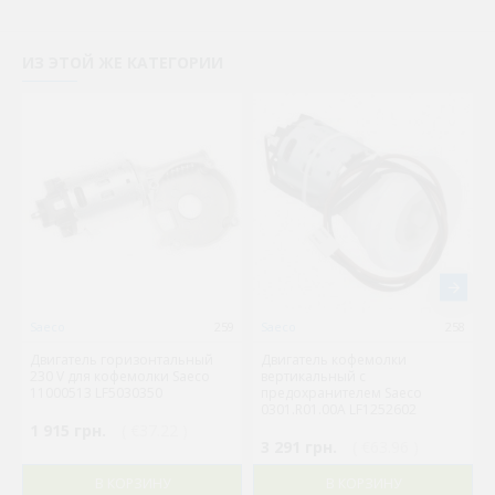
ИЗ ЭТОЙ ЖЕ КАТЕГОРИИ
Saeco
259
Saeco
258
Двигатель горизонтальный
Двигатель кофемолки
230 V для кофемолки Saeco
вертикальный с
11000513 LF5030350
предохранителем Saeco
0301.R01.00A LF1252602
1 915 грн.
( €37.22 )
3 291 грн.
( €63.96 )
В КОРЗИНУ
В КОРЗИНУ