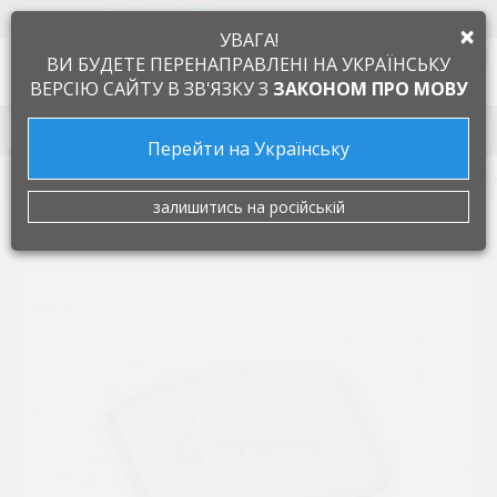
+38 097 505 55 66
ЯЗЫК
×
УВАГА!
0
ВИ БУДЕТЕ ПЕРЕНАПРАВЛЕНІ НА УКРАЇНСЬКУ
ВЕРСІЮ САЙТУ В ЗВ'ЯЗКУ З
ЗАКОНОМ ПРО МОВУ
Запчасти к бытовой технике
Перейти на Українську
Запчасти для кофемашин
Кофемолки
Крышка верх
залишитись на російській