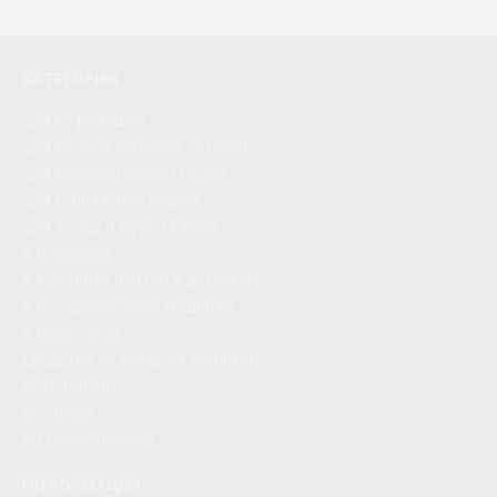
КАТЕГОРИИ
Для кофемашин
Для мелкой бытовой техники
Для микроволновых печей
Для стиральных машин
Для холод и мороз камер
К бойлерам
К кухонным плитам и духовкам
К посудомоечным машинам
К пылесосам
Средства по уходу за техникой
Автотовары
Ноутбуки
Бытовая техника
ИНФОРМАЦИЯ