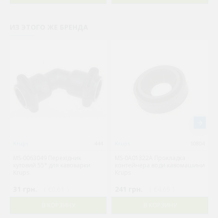
ИЗ ЭТОГО ЖЕ БРЕНДА
Krups
444
Krups
10804
MS-0063049 Перехідник
MS-0A01322A Прокладка
кутовий 55° для кавоварки
контейнера води кавомашини
Krups
Krups
31 грн.
( €0.61 )
241 грн.
( €4.69 )
В КОРЗИНУ
В КОРЗИНУ