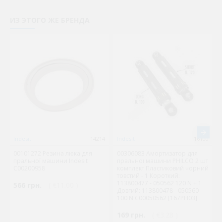
ИЗ ЭТОГО ЖЕ БРЕНДА
Indesit
14214
Indesit
16100
00101272 Резина люка для
00306083 Амортизатор для
пральної машини Indesit
пральної машини PHILCO 2 шт
C00200958
комплект Пластиковий чорний
товстий - 1 Короткий:
113800477 - 050562 120 N + 1
566 грн.
( €11.00 )
Довгий: 113800478 - 050560
100 N C00050562 [167PH03]
169 грн.
( €3.28 )