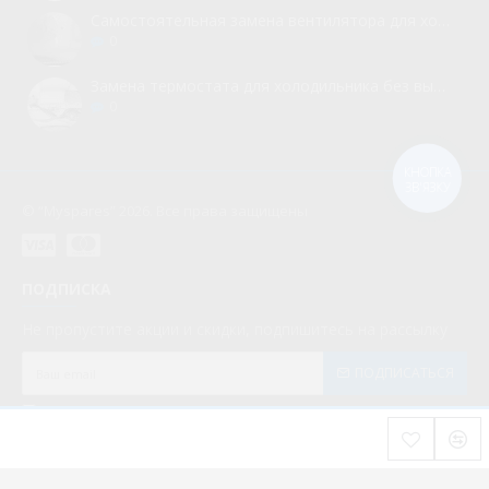
Самостоятельная замена вентилятора для холодильника
0
Замена термостата для холодильника без вызова мастера
0
КНОПКА
ЗВ'ЯЗКУ
© “Myspares” 2026. Все права защищены
ПОДПИСКА
Не пропустите акции и скидки, подпишитесь на рассылку
ПОДПИСАТЬСЯ
Мною прочитаны и я даю согласие с документом
Политика конфиденциальности