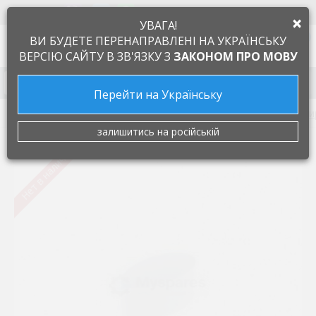
+38 097 505 55 66
ЯЗЫК
×
УВАГА!
0
ВИ БУДЕТЕ ПЕРЕНАПРАВЛЕНІ НА УКРАЇНСЬКУ
ВЕРСІЮ САЙТУ В ЗВ'ЯЗКУ З
ЗАКОНОМ ПРО МОВУ
Запчасти к бытовой технике
Перейти на Українську
Запчасти к кухонным плитам и духовкам
Ручки регул
залишитись на російській
Нет в наличии