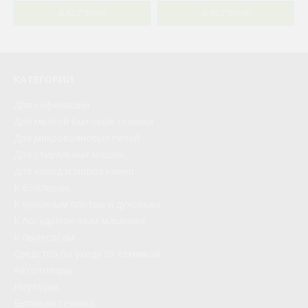
В КОРЗИНУ
В КОРЗИНУ
КАТЕГОРИИ
Для кофемашин
Для мелкой бытовой техники
Для микроволновых печей
Для стиральных машин
Для холод и мороз камер
К бойлерам
К кухонным плитам и духовкам
К посудомоечным машинам
К пылесосам
Средства по уходу за техникой
Автотовары
Ноутбуки
Бытовая техника