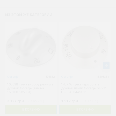
ИЗ ЭТОЙ ЖЕ КАТЕГОРИИ
Gorenje
606882
Gorenje
148103381
105098 Ручка вибору режимів
145746 Ручка термостата
духовки Gorenje (заміна
духовки плити Gorenje GE6-21
163100, 585381)
EP-BL-G 044/9011
2 327 грн.
( €45.23 )
1 912 грн.
( €37.17 )
В КОРЗИНУ
В КОРЗИНУ