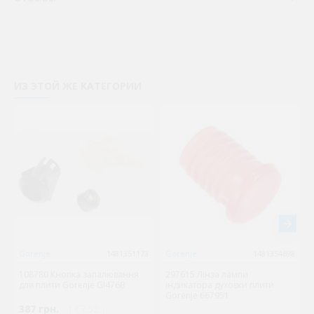
ИЗ ЭТОЙ ЖЕ КАТЕГОРИИ
Gorenje
1481351173
Gorenje
1481354698
108780 Кнопка запалювання
297615 Лінза лампи
для плити Gorenje GI476B
індикатора духовки плити
Gorenje 667951
387 грн.
( €7.52 )