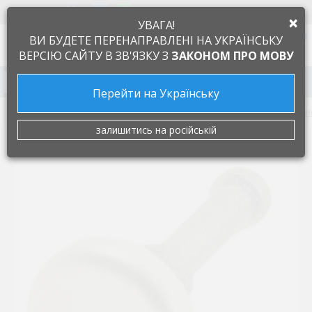
+38 097 505 55 66
ЯЗЫК
×
УВАГА!
0
ВИ БУДЕТЕ ПЕРЕНАПРАВЛЕНІ НА УКРАЇНСЬКУ
ВЕРСІЮ САЙТУ В ЗВ'ЯЗКУ З
ЗАКОНОМ ПРО МОВУ
Запчасти к бытовой технике
Перейти на Українську
Запчасти к кухонным плитам и духовкам
Колпачки, кн
залишитись на російській