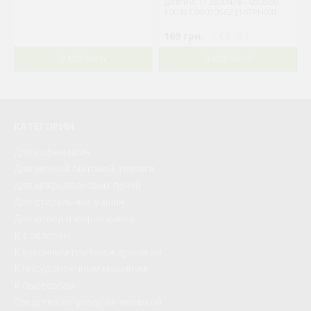
Довгий: 113800478 - 050560
100 N C00050562 [167PH03]
169 грн.
( €3.28 )
В КОРЗИНУ
В КОРЗИНУ
КАТЕГОРИИ
Для кофемашин
Для мелкой бытовой техники
Для микроволновых печей
Для стиральных машин
Для холод и мороз камер
К бойлерам
К кухонным плитам и духовкам
К посудомоечным машинам
К пылесосам
Средства по уходу за техникой