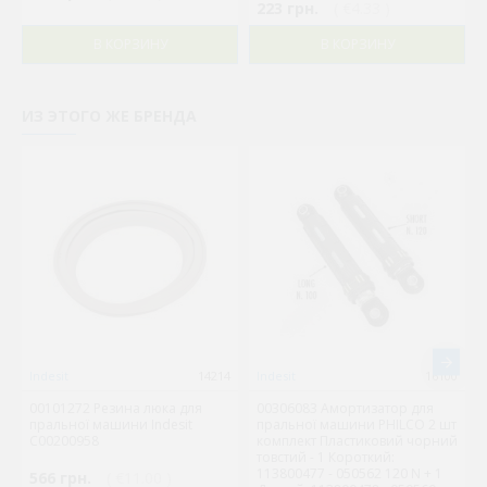
223 грн.
( €4.33 )
В КОРЗИНУ
В КОРЗИНУ
ИЗ ЭТОГО ЖЕ БРЕНДА
Indesit
14214
Indesit
16100
00101272 Резина люка для
00306083 Амортизатор для
пральної машини Indesit
пральної машини PHILCO 2 шт
C00200958
комплект Пластиковий чорний
товстий - 1 Короткий:
113800477 - 050562 120 N + 1
566 грн.
( €11.00 )