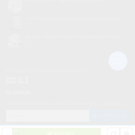
0
Самостоятельная замена вентилятора для холодильника
0
Замена термостата для холодильника без вызова мастера
0
КНОПКА
ЗВ'ЯЗКУ
© “Myspares” 2026. Все права защищены
ПОДПИСКА
Не пропустите акции и скидки, подпишитесь на рассылку
ПОДПИСАТЬСЯ
Мною прочитаны и я даю согласие с документом
Политика конфиденциальности
В КОРЗИНУ