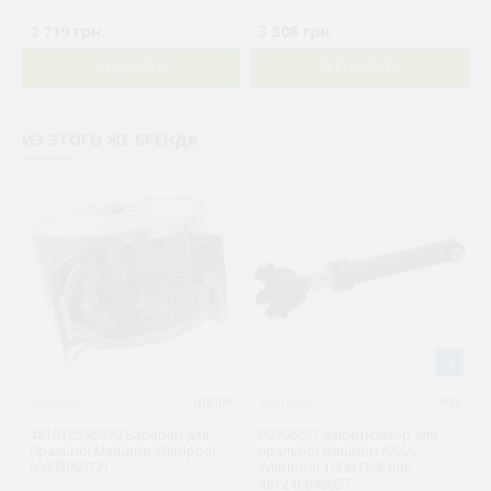
2 719 грн.
( €52.84 )
3 308 грн.
( €64.30 )
В КОРЗИНУ
В КОРЗИНУ
ИЗ ЭТОГО ЖЕ БРЕНДА
Whirlpool
606109
Whirlpool
932
481010596530 Барабан для
00306077 Амортизатор для
Пральної Машини Whirlpool
пральної машини ANSA
(C00309372)
Whirlpool 100N D=8 mm
481246648057