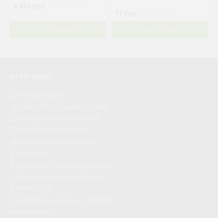
4 984 грн.
( €96.88 )
77 грн.
( €1.49 )
В КОРЗИНУ
В КОРЗИНУ
КАТЕГОРИИ
Для кофемашин
Для мелкой бытовой техники
Для микроволновых печей
Для стиральных машин
Для холод и мороз камер
К бойлерам
К кухонным плитам и духовкам
К посудомоечным машинам
К пылесосам
Средства по уходу за техникой
Автотовары