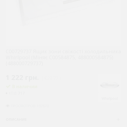
C00729737 Ящик зони свіжості холодильника
Whirlpool (Міняє C00584875, 488000584875)
(488000729737)
1 222 грн.
( €23.77 )
В наличии
717
КОД:
Whirlpool
ПРОСМОТРОВ: 192670
ОПИСАНИЕ