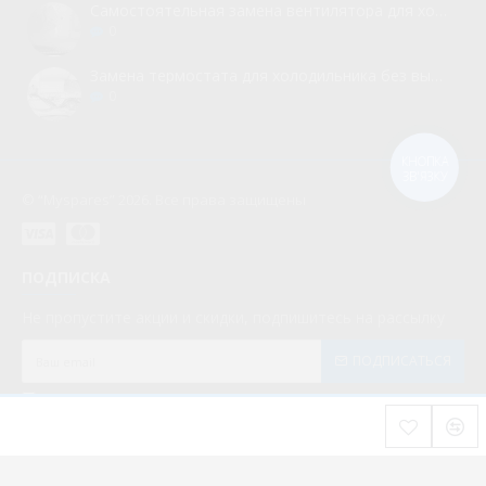
Самостоятельная замена вентилятора для холодильника
0
Замена термостата для холодильника без вызова мастера
0
КНОПКА
ЗВ'ЯЗКУ
© “Myspares” 2026. Все права защищены
ПОДПИСКА
Не пропустите акции и скидки, подпишитесь на рассылку
ПОДПИСАТЬСЯ
Мною прочитаны и я даю согласие с документом
Политика конфиденциальности