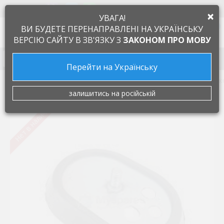
+38 097 505 55 66
ЯЗЫК
×
УВАГА!
0
ВИ БУДЕТЕ ПЕРЕНАПРАВЛЕНІ НА УКРАЇНСЬКУ
ВЕРСІЮ САЙТУ В ЗВ'ЯЗКУ З
ЗАКОНОМ ПРО МОВУ
Запчасти к бытовой технике
Перейти на Українську
Запчасти для бойлеров
Фланец
Фланeц с прокладк
залишитись на російській
Нет в наличии