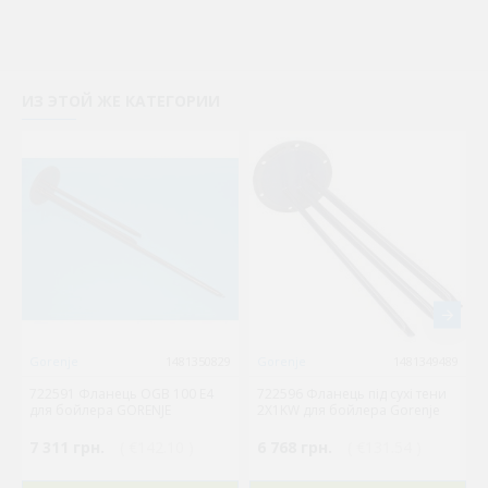
ИЗ ЭТОЙ ЖЕ КАТЕГОРИИ
Gorenje
1481350829
Gorenje
1481349489
722591 Фланець OGB 100 E4
722596 Фланець під сухі тени
для бойлера GORENJE
2X1KW для бойлера Gorenje
7 311 грн.
( €142.10 )
6 768 грн.
( €131.54 )