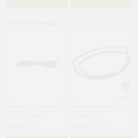
В КОРЗИНУ
В КОРЗИНУ
ИЗ ЭТОГО ЖЕ БРЕНДА
Ariston
11189
Ariston
148104842
AV09148 Ремінь для пральної
C00033769 Ущільнювач
машини 1221 H7 EL MEGADYNE
квадрат для духовки Indesit
ARISTON C00056948
(488000033769)
165 грн.
( €3.21 )
179 грн.
( €3.47 )