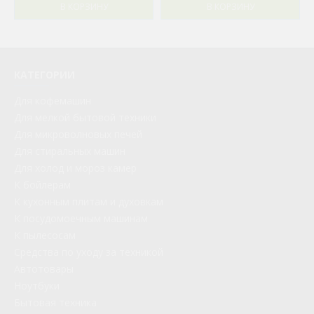
В КОРЗИНУ
В КОРЗИНУ
КАТЕГОРИИ
Для кофемашин
Для мелкой бытовой техники
Для микроволновых печей
Для стиральных машин
Для холод и мороз камер
К бойлерам
К кухонным плитам и духовкам
К посудомоечным машинам
К пылесосам
Средства по уходу за техникой
Автотовары
Ноутбуки
Бытовая техника