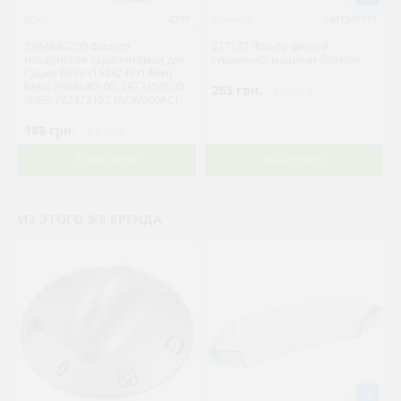
BEKO
6279
Gorenje
1481349113
2964840200 Фильтр
327137 Фільтр дверей
испарителя паралоновый для
сушильної машини Gorenje
сушки Beko (158x245x14мм)
Beko 2964840100, 2973350100
263 грн.
( €5.12 )
SMEG 782372152 [ACW300AC]
188 грн.
( €3.66 )
В КОРЗИНУ
В КОРЗИНУ
ИЗ ЭТОГО ЖЕ БРЕНДА