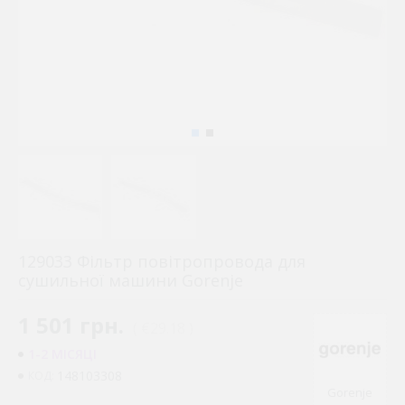
129033 Фільтр повітропровода для
сушильної машини Gorenje
1 501 грн.
( €29.18 )
1-2 МІСЯЦІ
148103308
КОД:
Gorenje