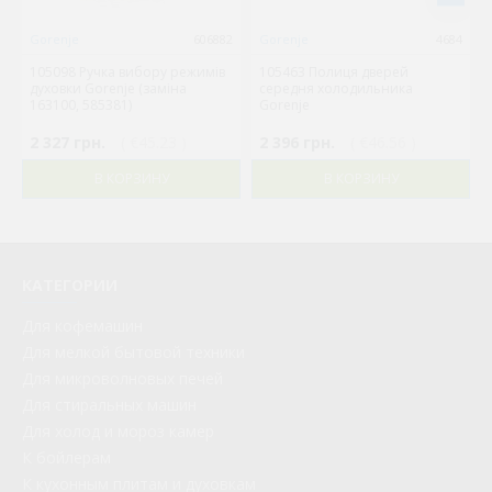
Gorenje
606882
Gorenje
4684
105098 Ручка вибору режимів
105463 Полиця дверей
духовки Gorenje (заміна
середня холодильника
163100, 585381)
Gorenje
2 327 грн.
( €45.23 )
2 396 грн.
( €46.56 )
В КОРЗИНУ
В КОРЗИНУ
КАТЕГОРИИ
Для кофемашин
Для мелкой бытовой техники
Для микроволновых печей
Для стиральных машин
Для холод и мороз камер
К бойлерам
К кухонным плитам и духовкам