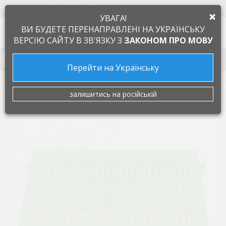
+38 097 505 55 66
ЯЗЫК
×
УВАГА!
0
ВИ БУДЕТЕ ПЕРЕНАПРАВЛЕНІ НА УКРАЇНСЬКУ
ВЕРСІЮ САЙТУ В ЗВ'ЯЗКУ З
ЗАКОНОМ ПРО МОВУ
Запчасти к бытовой технике
Перейти на Українську
Запчасти к пылесосам
Фильтры
Фильтр HEPA для 
залишитись на російській