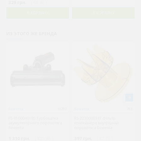
329 грн.
( €6.40 )
В КОРЗИНУ
В КОРЗИНУ
ИЗ ЭТОГО ЖЕ БРЕНДА
Rowenta
10797
Rowenta
783
FS-9100040195 Турбощітка
RS-2230000347 Фільтр
акумуляторного порохотяга
контейнера внутрішній
Rowenta
порохотяга Rowenta
1 310 грн.
( €25.46 )
397 грн.
( €7.71 )