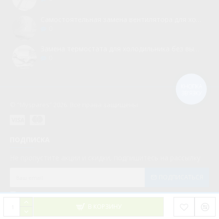
Самостоятельная замена вентилятора для холодильника
0
Замена термостата для холодильника без вызова мастера
0
КНОПКА
ЗВ'ЯЗКУ
© “Myspares” 2026. Все права защищены
ПОДПИСКА
Не пропустите акции и скидки, подпишитесь на рассылку
ПОДПИСАТЬСЯ
Мною прочитаны и я даю согласие с документом
Политика конфиденциальности
В КОРЗИНУ