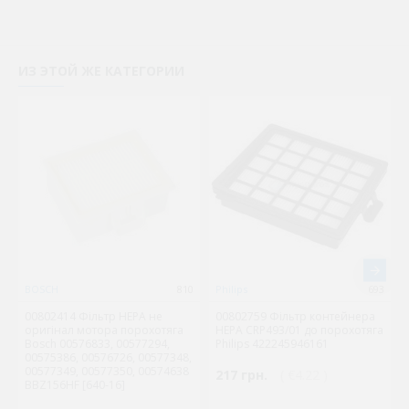
ИЗ ЭТОЙ ЖЕ КАТЕГОРИИ
BOSCH
810
Philips
693
00802414 Фільтр HEPA не
00802759 Фільтр контейнера
оригінал мотора порохотяга
HEPA CRP493/01 до порохотяга
Bosch 00576833, 00577294,
Philips 422245946161
00575386, 00576726, 00577348,
00577349, 00577350, 00574638
217 грн.
( €4.22 )
BBZ156HF [640-16]