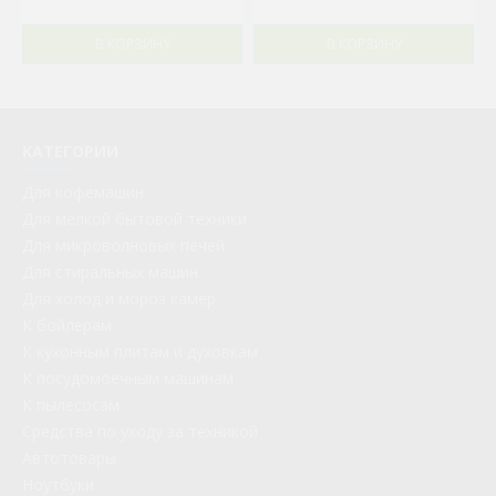
В КОРЗИНУ
В КОРЗИНУ
КАТЕГОРИИ
Для кофемашин
Для мелкой бытовой техники
Для микроволновых печей
Для стиральных машин
Для холод и мороз камер
К бойлерам
К кухонным плитам и духовкам
К посудомоечным машинам
К пылесосам
Средства по уходу за техникой
Автотовары
Ноутбуки