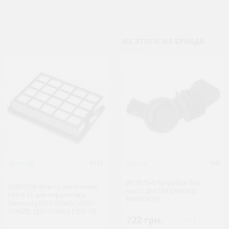
ИЗ ЭТОГО ЖЕ БРЕНДА
Samsung
8167
BOSCH
Zanussi
11286
668
00105154 Патрубок бак -
00802798 Фільтр випускний
12027209 Фільтр контейнера
насос для ПМ ZANUSSI
HEPA 13 для порохотяга
HEPA10 порохотяга Bosch
3548301203
Samsung DJ97-01962C, DJ97-
[969-16] 12046783
01962B, DJ97-01962A [769-16]
722 грн.
( €14.03 )