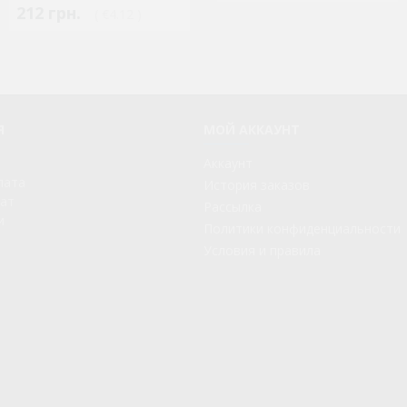
212 грн.
351 грн.
( €4.12 )
( €6.82 )
Я
МОЙ АККАУНТ
Аккаунт
лата
История заказов
рат
Рассылка
и
Политики конфиденциальности
Условия и правила