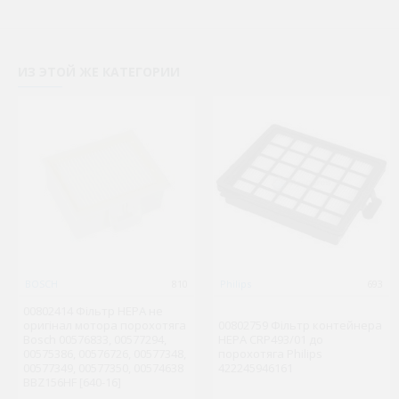
ИЗ ЭТОЙ ЖЕ КАТЕГОРИИ
BOSCH
810
Philips
693
00802414 Фільтр HEPA не
оригінал мотора порохотяга
00802759 Фільтр контейнера
Bosch 00576833, 00577294,
HEPA CRP493/01 до
00575386, 00576726, 00577348,
порохотяга Philips
00577349, 00577350, 00574638
422245946161
BBZ156HF [640-16]