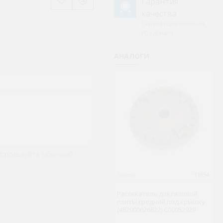
Гарантия
качества
Сертифицированная
продукция
АНАЛОГИ
Не
Используйте обычный
Indesit
11954
S
Рассекатель для газовой
Са
плиты средний под крышку
S
(482000026822) C00052929