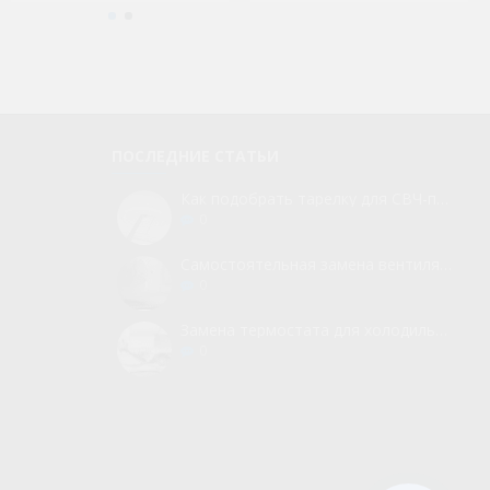
718 грн.
284 грн.
( €13.95 )
( €5.52 )
ПОСЛЕДНИЕ СТАТЬИ
Как подобрать тарелку для СВЧ-печи
0
Самостоятельная замена вентилятора для холодильника
0
Замена термостата для холодильника без вызова мастера
0