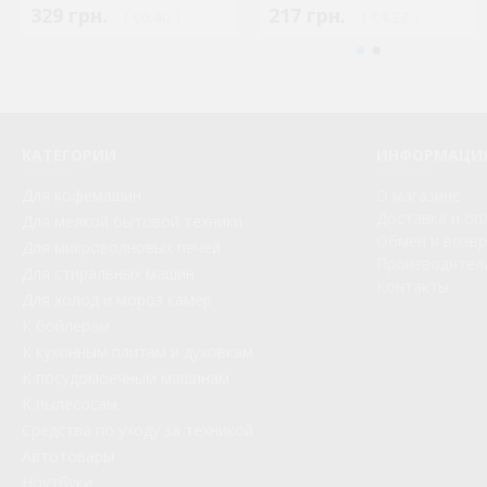
329 грн.
217 грн.
( €6.40 )
( €4.22 )
КАТЕГОРИИ
ИНФОРМАЦИ
Для кофемашин
О магазине
Доставка и оп
Для мелкой бытовой техники
Обмен и возв
Для микроволновых печей
Производител
Для стиральных машин
Контакты
Для холод и мороз камер
К бойлерам
К кухонным плитам и духовкам
К посудомоечным машинам
К пылесосам
Средства по уходу за техникой
Автотовары
Ноутбуки