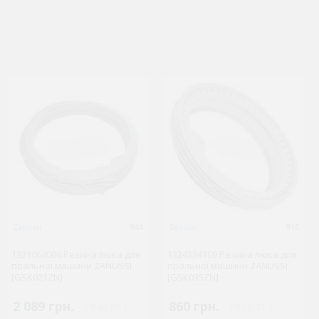
Electrolux - запчасти
Zanussi
8040
944
Gorenje
Zanussi
6728
915
1321064006 Резина люка для
1324334109 Резина люка для
2191152525 Фільтр HEPA
пральної машини ZANUSSI
пральної машини ZANUSSI
циліндричний для
286171 Фільтр HEPA для
[GSK021ZN]
[GSK035ZN]
порохотяга Electrolux, AEG,
порохотяга Gorenje
Zanussi
2 089 грн.
860 грн.
( €40.60 )
( €16.71 )