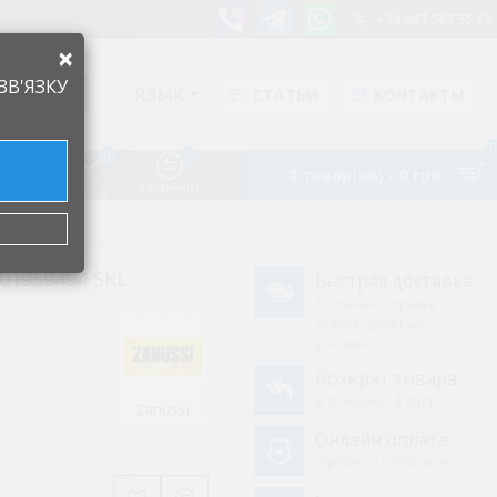
+38 097 505 55 66
×
ЗВ'ЯЗКУ
ЯЗЫК
СТАТЬИ
КОНТАКТЫ
0
0
0
0 товар(ов) - 0 грн.
Список
Аккаунт
Сравнения
желаний
01959494 SKL
Быстрая доставка
Срочная отправка
товара, удобные
условия
Возврат товара
В течении 14 дней
Zanussi
Онлайн оплата
Удобно и безопасно