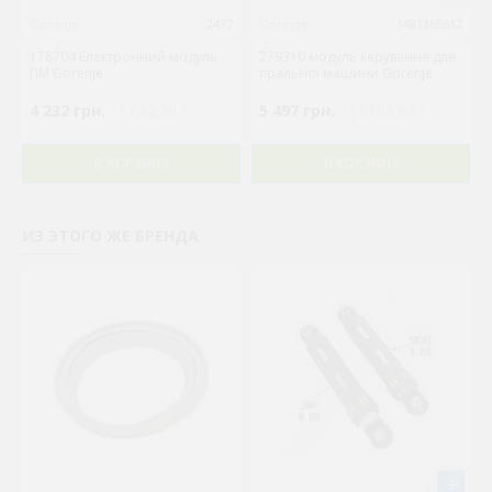
Gorenje
2477
Gorenje
1481355612
178704 Електронний модуль
279310 модуль керування для
ПМ Gorenje
пральної машини Gorenje
4 232 грн.
( €82.26 )
5 497 грн.
( €106.84 )
В КОРЗИНУ
В КОРЗИНУ
ИЗ ЭТОГО ЖЕ БРЕНДА