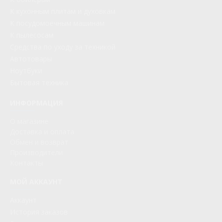
К кухонным плитам и духовкам
К посудомоечным машинам
К пылесосам
Средства по уходу за техникой
Автотовары
Ноутбуки
Бытовая техника
ИНФОРМАЦИЯ
О магазине
Доставка и оплата
Обмен и возврат
Производители
Контакты
МОЙ АККАУНТ
Аккаунт
История заказов