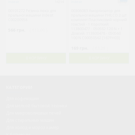
Indesit
14214
Indesit
16100
00101272 Резина люка для
00306083 Амортизатор для
пральної машини Indesit
пральної машини PHILCO 2 шт
C00200958
комплект Пластиковий чорний
товстий - 1 Короткий:
113800477 - 050562 120 N + 1
566 грн.
( €11.00 )
Довгий: 113800478 - 050560
100 N C00050562 [167PH03]
169 грн.
( €3.28 )
В КОРЗИНУ
В КОРЗИНУ
КАТЕГОРИИ
Для кофемашин
Для мелкой бытовой техники
Для микроволновых печей
Для стиральных машин
Для холод и мороз камер
К бойлерам