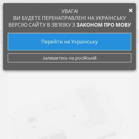
+38 097 505 55 66
ЯЗЫК
×
УВАГА!
0
ВИ БУДЕТЕ ПЕРЕНАПРАВЛЕНІ НА УКРАЇНСЬКУ
ВЕРСІЮ САЙТУ В ЗВ'ЯЗКУ З
ЗАКОНОМ ПРО МОВУ
Запчасти к бытовой технике
Перейти на Українську
Запчасти для стиральных машин
Модуль (плата управ
залишитись на російській