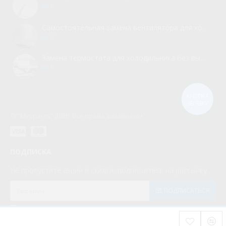
0
Самостоятельная замена вентилятора для холодильника
0
Замена термостата для холодильника без вызова мастера
0
КНОПКА
ЗВ'ЯЗКУ
© “Myspares” 2026. Все права защищены
ПОДПИСКА
Не пропустите акции и скидки, подпишитесь на рассылку
ПОДПИСАТЬСЯ
Мною прочитаны и я даю согласие с документом
Политика конфиденциальности