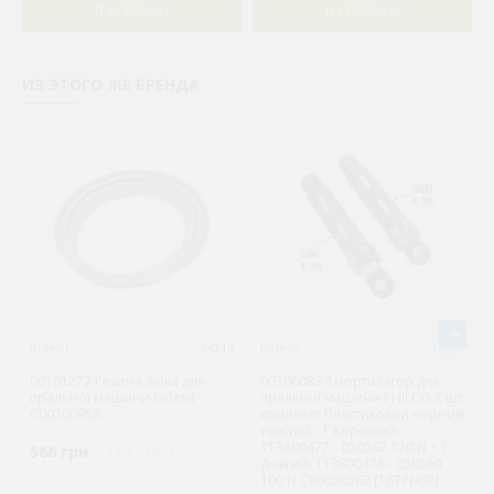
В КОРЗИНУ
В КОРЗИНУ
ИЗ ЭТОГО ЖЕ БРЕНДА
Indesit
14214
Indesit
16100
00101272 Резина люка для
00306083 Амортизатор для
пральної машини Indesit
пральної машини PHILCO 2 шт
C00200958
комплект Пластиковий чорний
товстий - 1 Короткий:
113800477 - 050562 120 N + 1
566 грн.
( €11.00 )
Довгий: 113800478 - 050560
100 N C00050562 [167PH03]