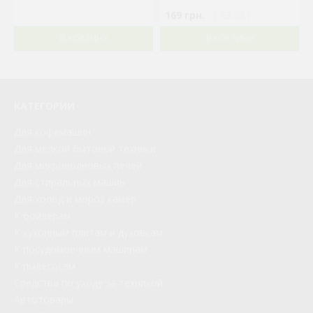
169 грн.
( €3.28 )
В КОРЗИНУ
В КОРЗИНУ
КАТЕГОРИИ
Для кофемашин
Для мелкой бытовой техники
Для микроволновых печей
Для стиральных машин
Для холод и мороз камер
К бойлерам
К кухонным плитам и духовкам
К посудомоечным машинам
К пылесосам
Средства по уходу за техникой
Автотовары