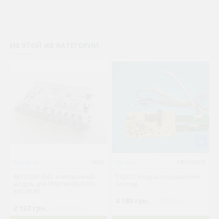
ИЗ ЭТОЙ ЖЕ КАТЕГОРИИ
Whirlpool
9086
Gorenje
1481354378
481010414921 електронний
572872 Модуль посудомойки
модуль для ПММ WHIRLPOOL
Gorenje
ADG9590
4 180 грн.
( €81.24 )
2 132 грн.
( €41.43 )