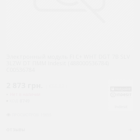
Электронный модуль FI C+ WHT DGT 7B SLV
3LZW DT ПММ Indesit (488000536784)
C00536784
2 873 грн.
( €55.83 )
Нет в наличии
8749
КОД:
Indesit
ПРОСМОТРОВ: 19855
ОТЗЫВЫ