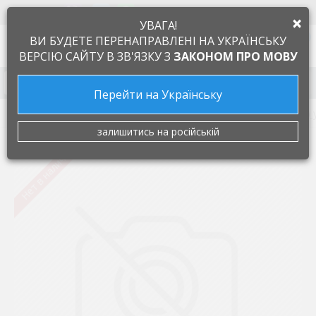
+38 097 505 55 66
ЯЗЫК
×
УВАГА!
0
ВИ БУДЕТЕ ПЕРЕНАПРАВЛЕНІ НА УКРАЇНСЬКУ
ВЕРСІЮ САЙТУ В ЗВ'ЯЗКУ З
ЗАКОНОМ ПРО МОВУ
Запчасти к бытовой технике
Перейти на Українську
Запчасти для посудомоечных машин
Модули (платы) 
залишитись на російській
Нет в наличии