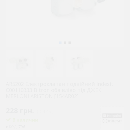
AR5202 Електроклапан подвійний Indesit
C00110333 Bitron оба вліво під ДЖЕК
MERLONI ARISTON [154AR02]
228 грн.
( €4.45 )
В наличии
796
КОД: