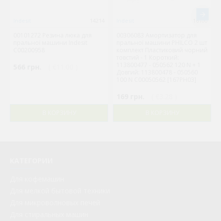
Indesit
14214
Indesit
16100
00101272 Резина люка для
00306083 Амортизатор для
пральної машини Indesit
пральної машини PHILCO 2 шт
C00200958
комплект Пластиковий чорний
товстий - 1 Короткий:
113800477 - 050562 120 N + 1
566 грн.
( €11.00 )
Довгий: 113800478 - 050560
100 N C00050562 [167PH03]
169 грн.
( €3.28 )
В КОРЗИНУ
В КОРЗИНУ
КАТЕГОРИИ
Для кофемашин
Для мелкой бытовой техники
Для микроволновых печей
Для стиральных машин