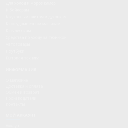
Для холод и мороз камер
К бойлерам
К кухонным плитам и духовкам
К посудомоечным машинам
К пылесосам
Средства по уходу за техникой
Автотовары
Ноутбуки
Бытовая техника
ИНФОРМАЦИЯ
О магазине
Доставка и оплата
Обмен и возврат
Производители
Контакты
МОЙ АККАУНТ
Аккаунт