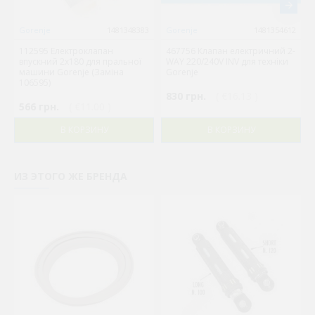
Gorenje
1481348383
Gorenje
1481354612
112595 Електроклапан
467756 Клапан електричний 2-
впускний 2x180 для пральної
WAY 220/240V INV для техніки
машини Gorenje (Заміна
Gorenje
106595)
830 грн.
( €16.13 )
566 грн.
( €11.00 )
В КОРЗИНУ
В КОРЗИНУ
ИЗ ЭТОГО ЖЕ БРЕНДА