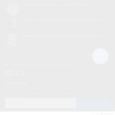
Как подобрать тарелку для СВЧ-печи
0
Самостоятельная замена вентилятора для холодильника
0
Замена термостата для холодильника без вызова мастера
0
КНОПКА
ЗВ'ЯЗКУ
© “Myspares” 2026. Все права защищены
ПОДПИСКА
Не пропустите акции и скидки, подпишитесь на рассылку
ПОДПИСАТЬСЯ
Мною прочитаны и я даю согласие с документом