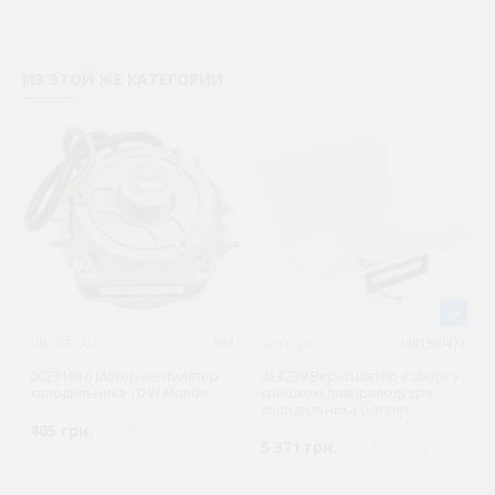
ИЗ ЭТОЙ ЖЕ КАТЕГОРИИ
UNIVERSAL
993
Gorenje
1481349473
00231016 Мотор-вентилятор
413239 Вернтилятор в зборі з
холодильника 10 W Mondo
кришкою повітроводу для
холодильника Gorenje
405 грн.
( €7.88 )
5 371 грн.
( €104.39 )