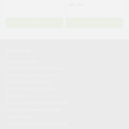
605 грн.
( €11.76 )
В КОРЗИНУ
В КОРЗИНУ
КАТЕГОРИИ
Для кофемашин
Для мелкой бытовой техники
Для микроволновых печей
Для стиральных машин
Для холод и мороз камер
К бойлерам
К кухонным плитам и духовкам
К посудомоечным машинам
К пылесосам
Средства по уходу за техникой