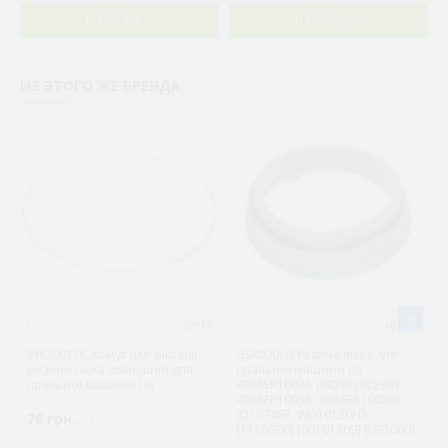
В КОРЗИНУ
В КОРЗИНУ
ИЗ ЭТОГО ЖЕ БРЕНДА
LG
10915
LG
606530
2W20017C Хомут для фіксації
GSK000LG Резина люка для
резини люка зовнішній для
пральної машини LG
пральної машини LG
4986ER1003A (MDS63972301,
4986ER1005A, 4986ER1005D)
(D1074FB, WD10120FD
76 грн.
( €1.47 )
[117EG00] [00101309] [LG3000]