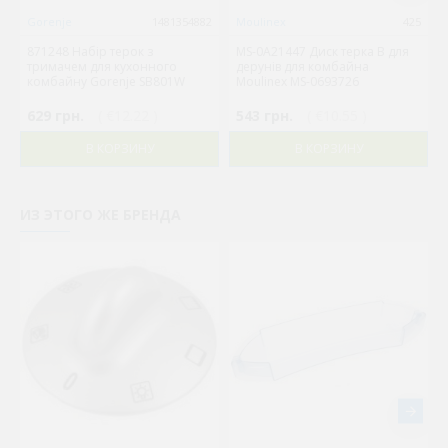
Gorenje
1481354882
Moulinex
425
871248 Набір терок з
MS-0A21447 Диск терка В для
тримачем для кухонного
дерунів для комбайна
комбайну Gorenje SB801W
Moulinex MS-0693726
629 грн.
( €12.22 )
543 грн.
( €10.55 )
В КОРЗИНУ
В КОРЗИНУ
ИЗ ЭТОГО ЖЕ БРЕНДА