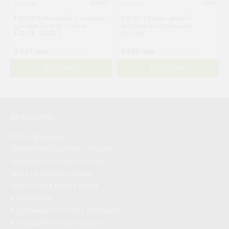
Gorenje
606882
Gorenje
4684
105098 Ручка вибору режимів
105463 Полиця дверей
духовки Gorenje (заміна
середня холодильника
163100, 585381)
Gorenje
2 327 грн.
( €45.23 )
2 396 грн.
( €46.56 )
В КОРЗИНУ
В КОРЗИНУ
КАТЕГОРИИ
Для кофемашин
Для мелкой бытовой техники
Для микроволновых печей
Для стиральных машин
Для холод и мороз камер
К бойлерам
К кухонным плитам и духовкам
К посудомоечным машинам