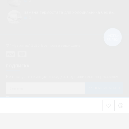
0
Замена термостата для холодильника без вызова мастера
0
КНОПКА
ЗВ'ЯЗКУ
© “Myspares” 2026. Все права защищены
ПОДПИСКА
Не пропустите акции и скидки, подпишитесь на рассылку
ПОДПИСАТЬСЯ
Мною прочитаны и я даю согласие с документом
Политика конфиденциальности