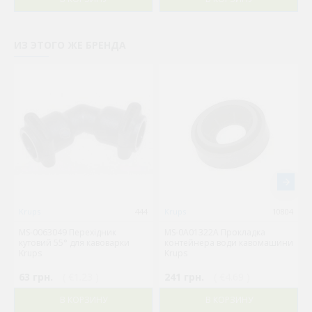
ИЗ ЭТОГО ЖЕ БРЕНДА
Krups
444
Krups
10804
MS-0063049 Перехідник
MS-0A01322A Прокладка
кутовий 55° для кавоварки
контейнера води кавомашини
Krups
Krups
63 грн.
( €1.23 )
241 грн.
( €4.69 )
В КОРЗИНУ
В КОРЗИНУ