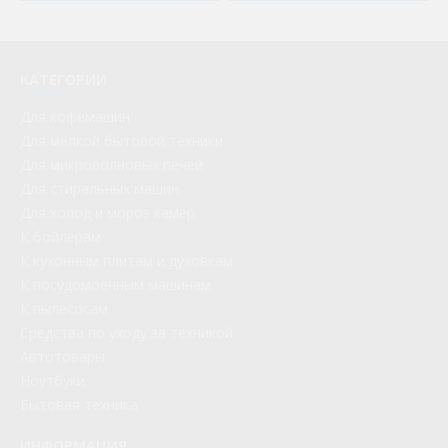
КАТЕГОРИИ
Для кофемашин
Для мелкой бытовой техники
Для микроволновых печей
Для стиральных машин
Для холод и мороз камер
К бойлерам
К кухонным плитам и духовкам
К посудомоечным машинам
К пылесосам
Средства по уходу за техникой
Автотовары
Ноутбуки
Бытовая техника
ИНФОРМАЦИЯ