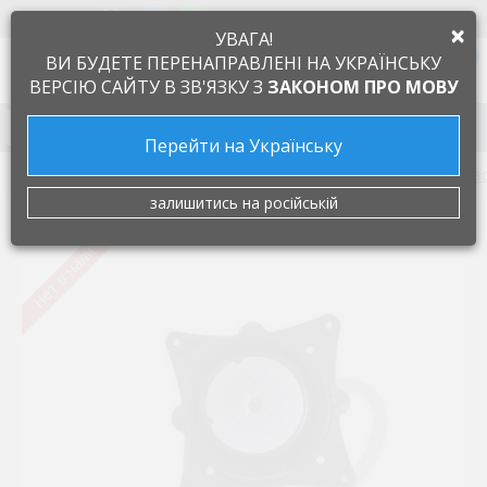
+38 097 505 55 66
ЯЗЫК
×
УВАГА!
0
ВИ БУДЕТЕ ПЕРЕНАПРАВЛЕНІ НА УКРАЇНСЬКУ
ВЕРСІЮ САЙТУ В ЗВ'ЯЗКУ З
ЗАКОНОМ ПРО МОВУ
Запчасти к бытовой технике
Перейти на Українську
Запчасти для кофемашин
Заварочные блоки (диффуз
залишитись на російській
Нет в наличии