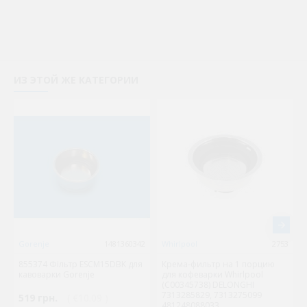
ИЗ ЭТОЙ ЖЕ КАТЕГОРИИ
Gorenje
1481360342
Whirlpool
2753
855374 Фільтр ESCM15DBK для
Крема-фильтр на 1 порцию
кавоварки Gorenje
для кофеварки Whirlpool
(C00345738) DELONGHI
7313285829, 7313275099
519 грн.
( €10.09 )
481248088033