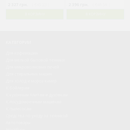
2 327 грн.
( €45.23 )
2 396 грн.
( €46.56 )
В КОРЗИНУ
В КОРЗИНУ
КАТЕГОРИИ
Для кофемашин
Для мелкой бытовой техники
Для микроволновых печей
Для стиральных машин
Для холод и мороз камер
К бойлерам
К кухонным плитам и духовкам
К посудомоечным машинам
К пылесосам
Средства по уходу за техникой
Автотовары
Ноутбуки