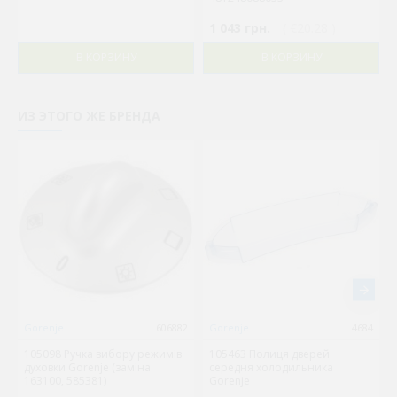
1 043 грн.
( €20.28 )
В КОРЗИНУ
В КОРЗИНУ
ИЗ ЭТОГО ЖЕ БРЕНДА
Gorenje
606882
Gorenje
4684
105098 Ручка вибору режимів
105463 Полиця дверей
духовки Gorenje (заміна
середня холодильника
163100, 585381)
Gorenje