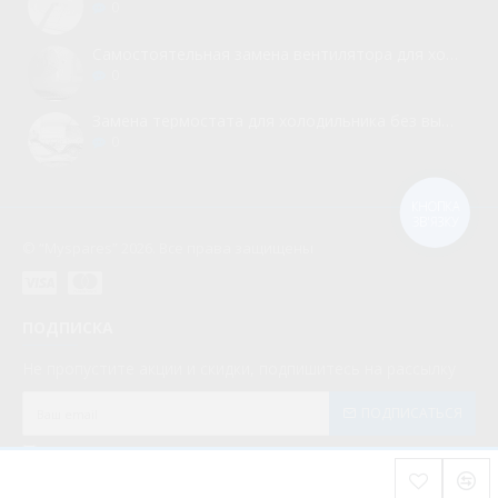
0
Самостоятельная замена вентилятора для холодильника
0
Замена термостата для холодильника без вызова мастера
0
КНОПКА
ЗВ'ЯЗКУ
© “Myspares” 2026. Все права защищены
ПОДПИСКА
Не пропустите акции и скидки, подпишитесь на рассылку
ПОДПИСАТЬСЯ
Мною прочитаны и я даю согласие с документом
Политика конфиденциальности