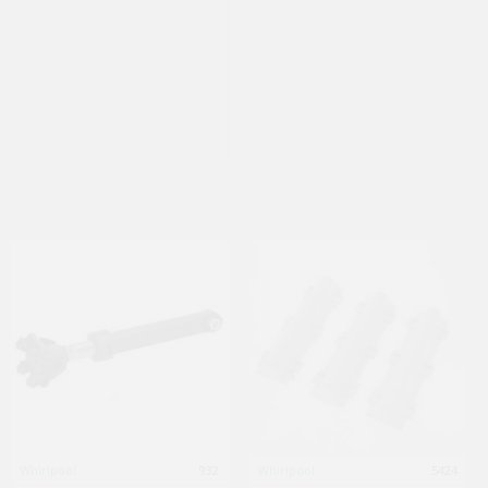
Gorenje
Whirlpool
1481350630
932
Electrolux - запчасти
Whirlpool
5424
1566461386715