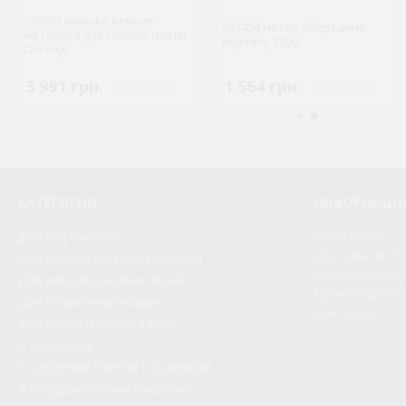
230022 кришка верхня
287424 мотор обертання
металева для газової плити
вертелу 230V
Gorenje
3 991 грн.
1 564 грн.
( €77.58 )
( €30.40 )
КАТЕГОРИИ
ИНФОРМАЦИ
Для кофемашин
О магазине
Доставка и оп
Для мелкой бытовой техники
Обмен и возв
Для микроволновых печей
Производител
Для стиральных машин
Контакты
Для холод и мороз камер
К бойлерам
К кухонным плитам и духовкам
К посудомоечным машинам