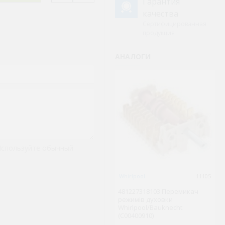
Гарантия
качества
Сертифицированная
продукция
АНАЛОГИ
Используйте обычный
Whirlpool
11105
Wh
481227318103 Перемикач
C
режимів духовки
в
Whirlpool/Bauknecht
Wh
(C00400910)