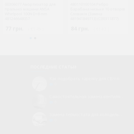
00306077 Амортизатор для
480110100104 Ребро
354924 Плафон лампочки
пральної машини ANSA
3578807061 Передня панель
барабана низьке 10 отворів
індикації для плити Gorenje
Whirlpool 100N D=8 mm
для духовки Electrolux
Словакія (Заміна
(аналог 667952, 297616)
481246648057
(EEB4231POX)
481941849713) (C00311877)
277 грн.
77 грн.
1 543 грн.
84 грн.
( €5.39 )
( €1.49 )
( €1.63 )
( €30.00 )
ПОСЛЕДНИЕ СТАТЬИ
Как подобрать тарелку для СВЧ-печи
0
Самостоятельная замена вентилятора для холодильника
0
Замена термостата для холодильника без вызова мастера
0