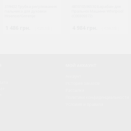
319432 Трубка регулювання
481010596530 Барабан для
329946 Пережня панель для
пальника для духовки
Пральної Машини Whirlpool
плити GORENJE
Hisense/Gorenje
(C00309372)
1 486 грн.
1 737 грн.
4 984 грн.
( €28.88 )
( €33.77 )
( €96.88 )
Я
МОЙ АККАУНТ
Аккаунт
лата
История заказов
рат
Рассылка
и
Политики конфиденциальности
Условия и правила