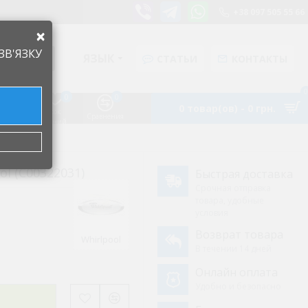
+38 097 505 55 66
×
ЗВ'ЯЗКУ
ЯЗЫК
СТАТЬИ
КОНТАКТЫ
0
0
0
0 товар(ов) - 0 грн.
Список
Аккаунт
Сравнения
желаний
l (C00322031)
Быстрая доставка
Срочная отправка
товара, удобные
условия
Возврат товара
Whirlpool
В течении 14 дней
Онлайн оплата
Удобно и безопасно